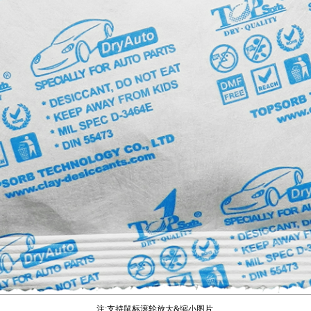
注:支持鼠标滚轮放大&缩小图片.